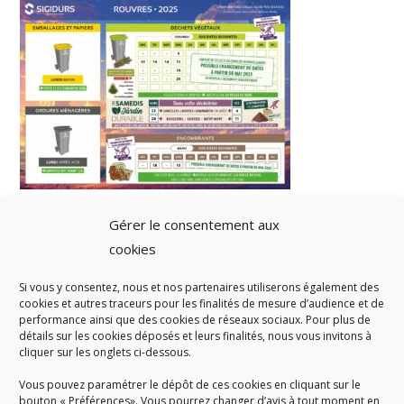
Gérer le consentement aux
cookies
Si vous y consentez, nous et nos partenaires utiliserons également des
A SAVOIR
cookies et autres traceurs pour les finalités de mesure d’audience et de
performance ainsi que des cookies de réseaux sociaux. Pour plus de
Créé en 1978, l
e Sigidurs est un établissement public qui
exerce
détails sur les cookies déposés et leurs finalités, nous vous invitons à
cliquer sur les onglets ci-dessous.
des missions de service public : la prévention, la collecte et la
valorisation des déchets ménagers et assimilés produits par son
Vous pouvez paramétrer le dépôt de ces cookies en cliquant sur le
territoire.
bouton « Préférences». Vous pourrez changer d’avis à tout moment en