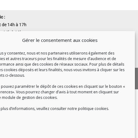
c :
et de 14h à 17h
de 14h à 16h
Gérer le consentement aux cookies
ous y consentez, nous et nos partenaires utiliserons également des
ies et autres traceurs pour les finalités de mesure d’audience et de
 8h30 à 18h30
ormance ainsi que des cookies de réseaux sociaux. Pour plus de détails
es cookies déposés et leurs finalités, nous vous invitons à cliquer sur les
|
 cookies
Politique de confidentialité
ets ci-dessous.
|
|
tact
Recrutement
FAQ
 pouvez paramétrer le dépôt de ces cookies en cliquant sur le bouton «
érences». Vous pourrez changer d’avis à tout moment en cliquant sur
e module de gestion des cookies.
plus d’informations, veuillez consulter notre politique cookies.