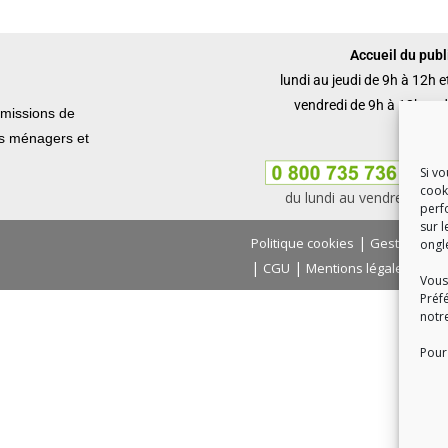
Accueil du publi
lundi au jeudi de 9h à 12h 
vendredi de 9h à 12h et 
missions de
ets ménagers et
Si v
cook
du lundi au vendredi, de
perf
sur l
|
Politique cookies
Gestion des
ongl
|
|
|
CGU
Mentions légales
Con
Vous
Préf
notr
Pour 