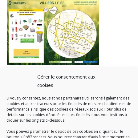
Gérer le consentement aux
cookies
Si vous y consentez, nous et nos partenaires utiliserons également des
A SAVOIR
cookies et autres traceurs pour les finalités de mesure d’audience et de
performance ainsi que des cookies de réseaux sociaux. Pour plus de
Créé en 1978, l
e Sigidurs est un établissement public qui
exerce
détails sur les cookies déposés et leurs finalités, nous vous invitons à
cliquer sur les onglets ci-dessous.
des missions de service public : la prévention, la collecte et la
valorisation des déchets ménagers et assimilés produits par son
Vous pouvez paramétrer le dépôt de ces cookies en cliquant sur le
territoire.
bouton « Préférences». Vous pourrez changer d’avis à tout moment en