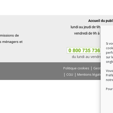
Accueil du publi
lundi au jeudi de 9h à 12h 
vendredi de 9h à 12h et 
missions de
ets ménagers et
Si v
cook
perf
du lundi au vendredi, de
sur l
ongl
|
Politique cookies
Gestion des
Vous
|
|
|
CGU
Mentions légales
Con
Préf
notr
Pour 