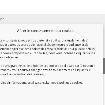
c :
et de 14h à 17h
Gérer le consentement aux cookies
de 14h à 16h
ous y consentez, nous et nos partenaires utiliserons également des
ies et autres traceurs pour les finalités de mesure d’audience et de
ormance ainsi que des cookies de réseaux sociaux. Pour plus de détails
 8h30 à 18h30
es cookies déposés et leurs finalités, nous vous invitons à cliquer sur les
ets ci-dessous.
|
 cookies
Politique de confidentialité
 pouvez paramétrer le dépôt de ces cookies en cliquant sur le bouton «
|
|
tact
Recrutement
FAQ
érences». Vous pourrez changer d’avis à tout moment en cliquant sur
e module de gestion des cookies.
plus d’informations, veuillez consulter notre politique cookies.