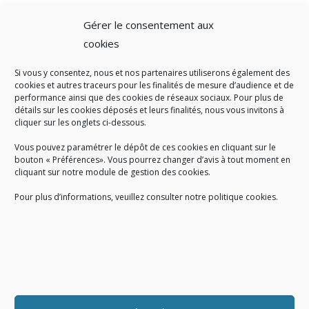
Gérer le consentement aux
cookies
Si vous y consentez, nous et nos partenaires utiliserons également des
A SAVOIR
cookies et autres traceurs pour les finalités de mesure d’audience et de
performance ainsi que des cookies de réseaux sociaux. Pour plus de
Créé en 1978, l
e Sigidurs est un établissement public qui
exerce
détails sur les cookies déposés et leurs finalités, nous vous invitons à
cliquer sur les onglets ci-dessous.
des missions de service public : la prévention, la collecte et la
valorisation des déchets ménagers et assimilés produits par son
Vous pouvez paramétrer le dépôt de ces cookies en cliquant sur le
territoire.
bouton « Préférences». Vous pourrez changer d’avis à tout moment en
cliquant sur notre module de gestion des cookies.
Pour plus d’informations, veuillez consulter notre politique cookies.
Accueil du public :
lundi au jeudi de 9h à 12h et de 14h à 17h
vendredi de 9h à 12h et de 14h à 16h
du lundi au vendredi, de 8h30 à 18h30