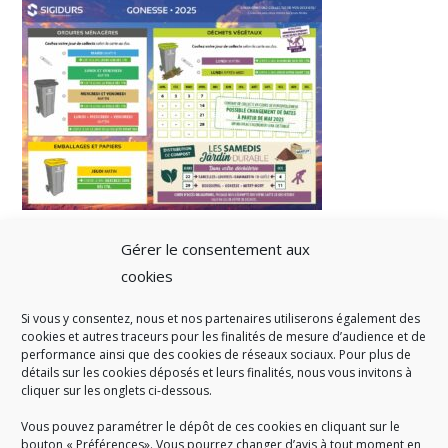
Gérer le consentement aux
cookies
Si vous y consentez, nous et nos partenaires utiliserons également des
A SAVOIR
cookies et autres traceurs pour les finalités de mesure d’audience et de
performance ainsi que des cookies de réseaux sociaux. Pour plus de
Créé en 1978, l
e Sigidurs est un établissement public qui
exerce
détails sur les cookies déposés et leurs finalités, nous vous invitons à
cliquer sur les onglets ci-dessous.
des missions de service public : la prévention, la collecte et la
valorisation des déchets ménagers et assimilés produits par son
Vous pouvez paramétrer le dépôt de ces cookies en cliquant sur le
territoire.
bouton « Préférences». Vous pourrez changer d’avis à tout moment en